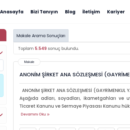
Anasayfa
Bizi Tanıyın
Blog
İletişim
Kariyer
Makale Arama Sonuçları
Toplam
5.549
sonuç bulundu.
ANONİM ŞİRKET ANA SÖZLEŞMESİ (GAYRİMENK
ANONİM ŞİRKET ANA SÖZLEŞMESİ (GAYRİMENKUL YAT
Aşağıda adları, soyadları, ikametgahları ve uy
Ticaret Kanunu ve Sermaye Piyasası Kanunu hüküm
Devamını Oku