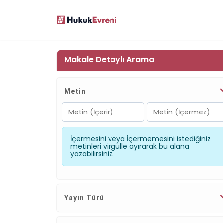
Makale Detaylı Arama
Metin
İçermesini veya İçermemesini istediğiniz
metinleri virgülle ayırarak bu alana
yazabilirsiniz.
Yayın Türü