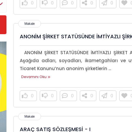
0
0
0
0
0
ANONİM ŞİRKET STATÜSÜNDE İMTİYAZLI Şİ
ANONİM ŞİRKET STATÜSÜNDE İMTİYAZLI ŞİRKET 
Aşağıda adları, soyadları, ikametgahları ve uy
Ticaret Kanunu’nun anonim şirketlerin ...
Devamını Oku
0
0
0
0
0
ARAÇ SATIŞ SÖZLEŞMESİ - I