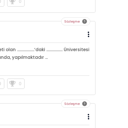
0
0
Sözleşme
..................’daki ................... Üniversitesi
 arasında, yapılmaktadır ...
0
0
Sözleşme