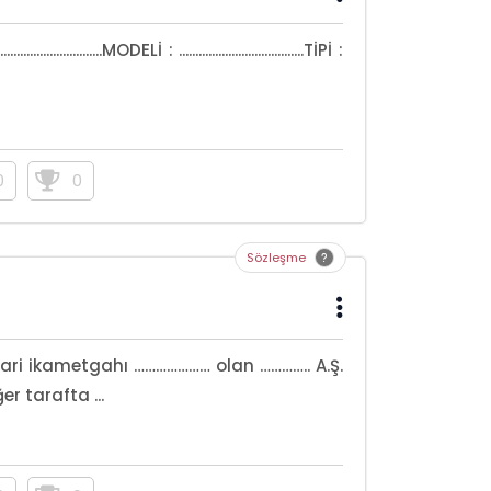
........MODELİ : ......................................TİPİ :
0
0
Sözleşme
ari ikametgahı ………………… olan ………….. A.Ş.
r tarafta ...