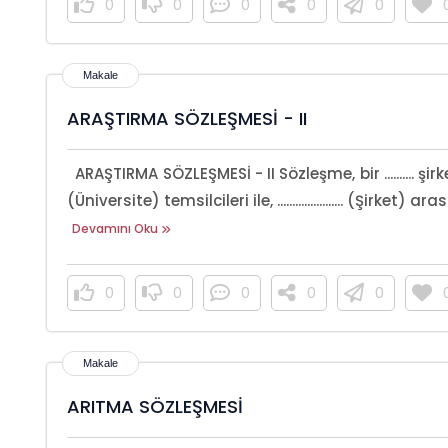
0
0
0
0
0
ARAŞTIRMA SÖZLEŞMESİ - II
ARAŞTIRMA SÖZLEŞMESİ - II Sözleşme, bir .......... şirketi olan ..
(Üniversite) temsilcileri ile, ...................... (Şirket)
Devamını Oku
0
0
0
0
0
ARITMA SÖZLEŞMESİ