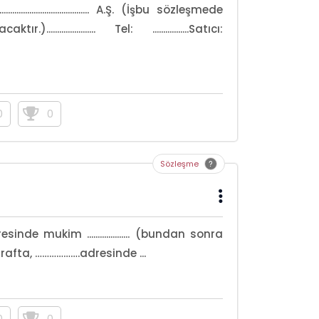
................................. A.Ş. (İşbu sözleşmede
............... Tel: .................Satıcı:
0
0
Sözleşme
e mukim .................... (bundan sonra
arafta, ……………….adresinde ...
0
0