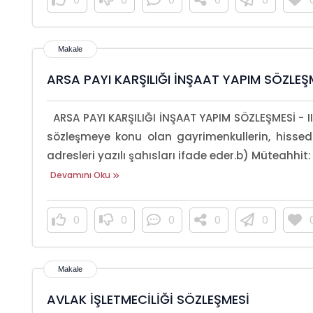
ARSA PAYI KARŞILIĞI İNŞAAT YAPIM SÖZLEŞME
ARSA PAYI KARŞILIĞI İNŞAAT YAPIM SÖZLEŞMESİ - I
sözleşmeye konu olan gayrimenkullerin, hissed
adresleri yazılı şahısları ifade eder.b) Müteahhit: .
Devamını Oku
0
0
0
0
0
AVLAK İŞLETMECİLİĞİ SÖZLEŞMESİ