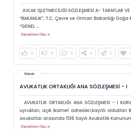
AVLAK İŞLETMECİLİĞİ SÖZLEŞMESİ A- TARAFLAR VE 
“BAKANLIK”, T.C. Çevre ve Orman Bakanlığı Doğa 
“GENEL ...
Devamını Oku
0
0
0
0
0
AVUKATLIK ORTAKLIĞI ANA SÖZLEŞMESİ - I
AVUKATLIK ORTAKLIĞI ANA SÖZLEŞMESİ - I KURU
uyrukları, açık ikamet adresleri,kayıtlı oldukları B
avukatlar arasında 1136 Sayılı Avukatlık Kanununu
Devamını Oku