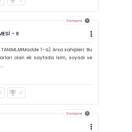
Sözleşme
Sİ - II
I TANIMLARMadde 1- a) Arsa sahipleri: Bu
arları olan ek sayfada isim, soyadı ve
..
0
0
Sözleşme