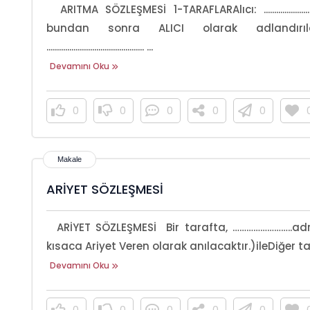
ARITMA SÖZLEŞMESİ 1-TARAFLARAlıcı: ...............................
bundan sonra ALICI olarak adlandırılacaktır.)........
............................................... ...
Devamını Oku
0
0
0
0
0
ARİYET SÖZLEŞMESİ
ARİYET SÖZLEŞMESİ Bir tarafta, ……………………..adresind
kısaca Ariyet Veren olarak anılacaktır.)ileDiğer t
Devamını Oku
0
0
0
0
0