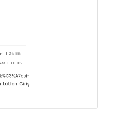
ni
Gizlilik
Ver. 1.0.0.115
k%C3%A7esi-
Lütfen Giriş