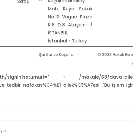
Küçükbakkalköy
li Satış
Mah. Rüya Sokak
i
No:12 Vogue Plaza
K:8 D:8 Ataşehir /
İSTANBUL
İstanbul - Turkey
Şartlar ve Koşullar
© 2023 Hukuk Evre
th/signin?returnurl=" + /makale/68/dava-dile
tedbir-nafakas%C4%B1-dilek%C3%A7esi-,"Bu İşlem İçin 
yin.