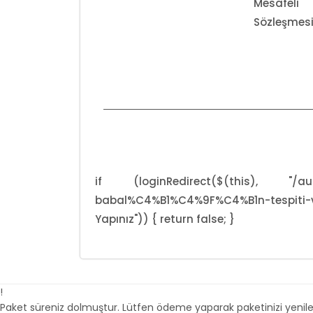
Mesafe
Sözleşmes
if (loginRedirect($(this), "/au
babal%C4%B1%C4%9F%C4%B1n-tespiti-ve-
Yapınız")) { return false; }
!
Paket süreniz dolmuştur. Lütfen ödeme yaparak paketinizi yenile