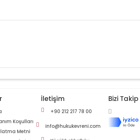
r
İletişim
Bizi Takip
a
+90 212 217 78 00
anım Koşulları
info@hukukevreni.com
nlatma Metni