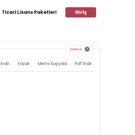
Ticari Lisans Paketleri
Giriş
Dilekce
İndir
Yazdır
Metni Kopyala
Pdf İndir