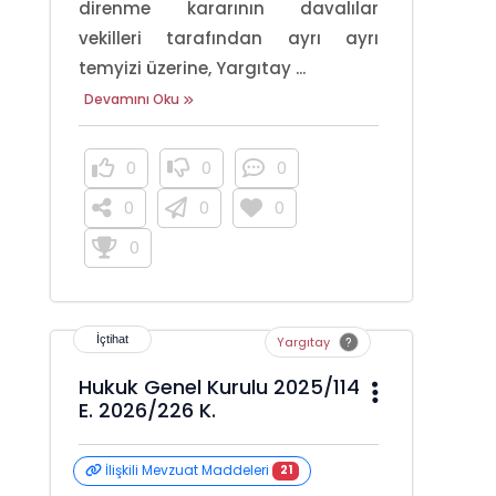
direnme kararının davalılar
vekilleri tarafından ayrı ayrı
temyizi üzerine, Yargıtay ...
Devamını Oku
0
0
0
0
0
0
0
Yargıtay
Hukuk Genel Kurulu 2025/114
E. 2026/226 K.
İlişkili Mevzuat Maddeleri
21