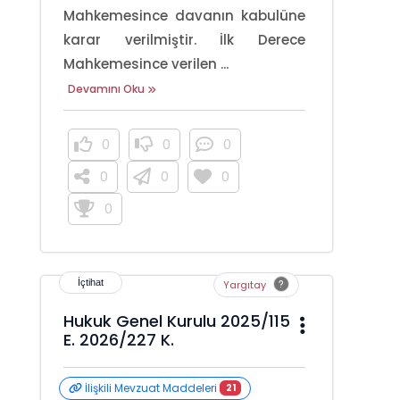
Mahkemesince davanın kabulüne
karar verilmiştir. İlk Derece
Mahkemesince verilen ...
Devamını Oku
0
0
0
0
0
0
0
Yargıtay
Hukuk Genel Kurulu 2025/115
E. 2026/227 K.
İlişkili Mevzuat Maddeleri
21