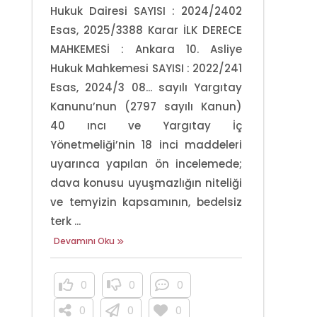
Hukuk Dairesi SAYISI : 2024/2402
Esas, 2025/3388 Karar İLK DERECE
MAHKEMESİ : Ankara 10. Asliye
Hukuk Mahkemesi SAYISI : 2022/241
Esas, 2024/3 08... sayılı Yargıtay
Kanunu’nun (2797 sayılı Kanun)
40 ıncı ve Yargıtay İç
Yönetmeliği’nin 18 inci maddeleri
uyarınca yapılan ön incelemede;
dava konusu uyuşmazlığın niteliği
ve temyizin kapsamının, bedelsiz
terk ...
Devamını Oku
0
0
0
0
0
0