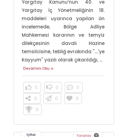
Yargıtay Kanunu’nun 40. ve
Yargıtay İç Yönetmeliğinin 18.
maddeleri uyarınca yapılan ön
incelemede, Bölge Adliye
Mahkemesi kararının ve temyiz
dilekçesinin davalı Hazine
temsilcisine, tebliğ evrakında ''....'ye
Kayyum'' yazılı olarak çıkarıldığı, ...
Devamını Oku
0
0
0
0
0
0
0
Yargıtay