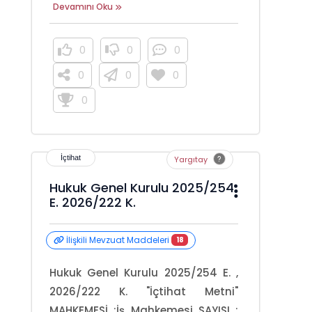
Devamını Oku
0
0
0
0
0
0
0
Yargıtay
Hukuk Genel Kurulu 2025/254
E. 2026/222 K.
İlişkili Mevzuat Maddeleri
18
Hukuk Genel Kurulu 2025/254 E. ,
2026/222 K. "İçtihat Metni"
MAHKEMESİ :İş Mahkemesi SAYISI :