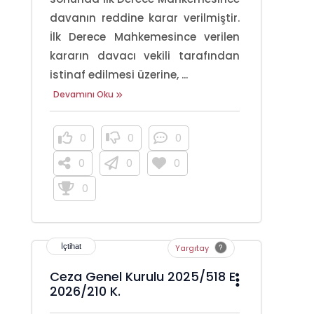
davanın reddine karar verilmiştir.
İlk Derece Mahkemesince verilen
kararın davacı vekili tarafından
istinaf edilmesi üzerine, ...
Devamını Oku
0
0
0
0
0
0
0
Yargıtay
Ceza Genel Kurulu 2025/518 E.
2026/210 K.