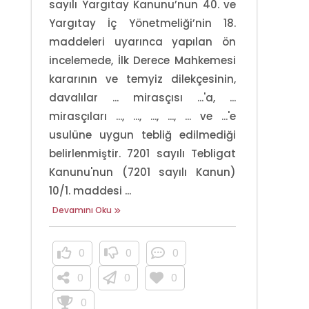
sayılı Yargıtay Kanunu’nun 40. ve
Yargıtay İç Yönetmeliği’nin 18.
maddeleri uyarınca yapılan ön
incelemede, İlk Derece Mahkemesi
kararının ve temyiz dilekçesinin,
davalılar ... mirasçısı ...'a, ...
mirasçıları ..., ..., ..., ..., ... ve ...'e
usulüne uygun tebliğ edilmediği
belirlenmiştir. 7201 sayılı Tebligat
Kanunu'nun (7201 sayılı Kanun)
10/1. maddesi ...
Devamını Oku
0
0
0
0
0
0
0