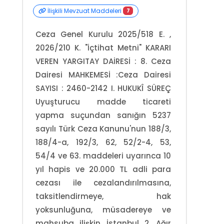
İlişkili Mevzuat Maddeleri
7
Ceza Genel Kurulu 2025/518 E. ,
2026/210 K. "İçtihat Metni" KARARI
VEREN YARGITAY DAİRESİ : 8. Ceza
Dairesi MAHKEMESİ :Ceza Dairesi
SAYISI : 2460-2142 I. HUKUKÎ SÜREÇ
Uyuşturucu madde ticareti
yapma suçundan sanığın 5237
sayılı Türk Ceza Kanunu'nun 188/3,
188/4-a, 192/3, 62, 52/2-4, 53,
54/4 ve 63. maddeleri uyarınca 10
yıl hapis ve 20.000 TL adli para
cezası ile cezalandırılmasına,
taksitlendirmeye, hak
yoksunluğuna, müsadereye ve
mahsuba ilişkin İstanbul 2. Ağır